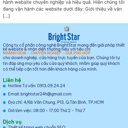
hành website chuyên nghiệp và hiệu quả. Hiện chúng tôi
đang vận hành các website dưới đây: Giới thiệu về vận
[…]
Công ty cổ phần công nghệ BrightStar mang đến giải pháp thiết
kế website & nhận diện thương hiệu với tiêu chí
NHANH GỌN – CHUYÊN NGHIỆP – GIÁ PHÙ HỢP
cho doanh nghiệp, cửa hàng trực tuyến của bạn. Chúng tôi tự
tin đáp ứng mọi yêu cầu của quý khách, nhằm giúp quý khách
có thể tiếp cận tốt hơn đến khách hàng của mình.
Liên hệ
Hotline Tư vấn: 0913.09.24.24
Email: brightstar24h@gmail.com
Địa chỉ: 4/6b Văn Chung, P13, Q.Tân Bình, TP.HCM
Giờ làm việc: 08:00 - 17:00 Thứ 2 - Thứ 7
Dịch vụ
Thiết kế trang web chuẩn SEO