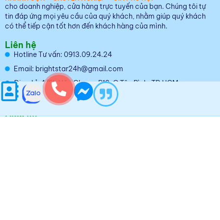
cho doanh nghiệp, cửa hàng trực tuyến của bạn. Chúng tôi tự
tin đáp ứng mọi yêu cầu của quý khách, nhằm giúp quý khách
có thể tiếp cận tốt hơn đến khách hàng của mình.
Liên hệ
Hotline Tư vấn: 0913.09.24.24
Email: brightstar24h@gmail.com
Địa chỉ: 4/6b Văn Chung, P13, Q.Tân Bình, TP.HCM
Giờ làm việc: 08:00 - 17:00 Thứ 2 - Thứ 7
Dịch vụ
Thiết kế trang web chuẩn SEO
Thiết kế Landing Page
Chăm sóc Website chuyên nghiệp
Kho giao diện
Cung cấp giải pháp
Về chúng tôi
Giới thiệu