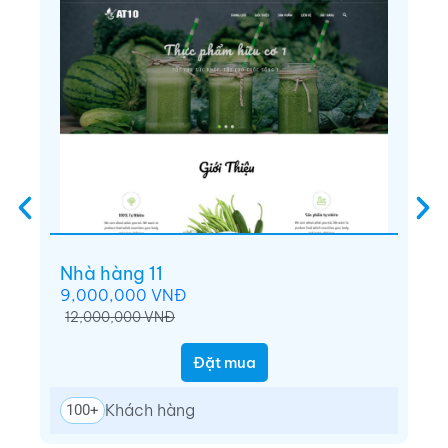
Dùng thử ngay
Nhà hàng 11
Nh
9,000,000 VNĐ
8,
12,000,000 VNĐ
1
Đặt mua
Khách hàng
100+
1